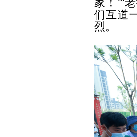
家！”“
们互道
烈。