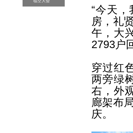
临空大会
“今天
房，礼贤
午，大
2793
穿过红
两旁绿
右，外
廊架布局
庆。